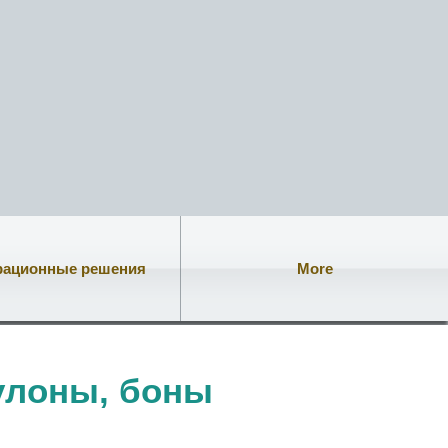
рационные решения
More
улоны, боны