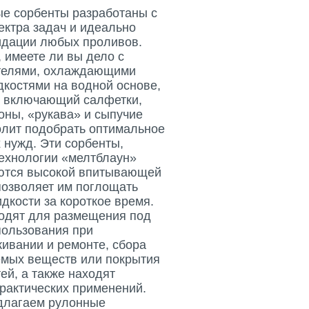
е сорбенты разработаны с
ектра задач и идеально
идации любых проливов.
, имеете ли вы дело с
телями, охлаждающими
костями на водной основе,
 включающий салфетки,
оны, «рукава» и сыпучие
лит подобрать оптимальное
 нужд. Эти сорбенты,
технологии «мелтблаун»
чаются высокой впитывающей
позволяет им поглощать
кости за короткое время.
одят для размещения под
пользования при
ивании и ремонте, сбора
мых веществ или покрытия
ей, а также находят
рактических применений.
едлагаем рулонные