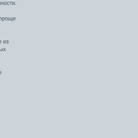
ности.
 проще
 из
тых
е