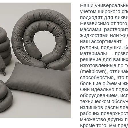
Наши универсальны
учетом широкого сп
подходят для ликв
Независимо от того
маслами, раствори
жидкостями или жид
наш ассортимент —
рулоны, подушки, б
материалы — позво
решение для ваших
изготовленные по 
(meltblown), отли
способностью, что 
большие объемы жид
Они идеально подх
оборудованием, ис
техническом обслуж
излишков распыляе
рабочих поверхност
множество других п
Кроме того, мы пр