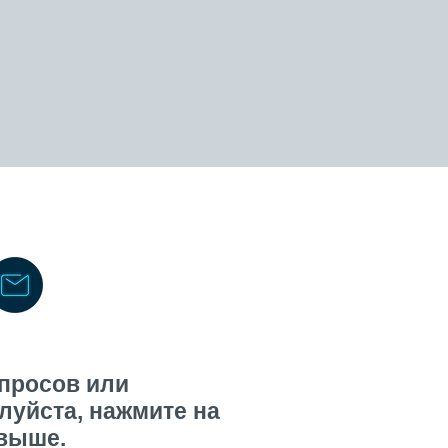
просов или
луйста, нажмите на
 выше.