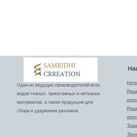
На
Нет
Один из ведущих производителей всех
Реше
видов тканых, трикотажных и нетканых
изол
материалов, а также продукции для
Реше
сбора и удержания разливов.
прот
Ткан
Техн