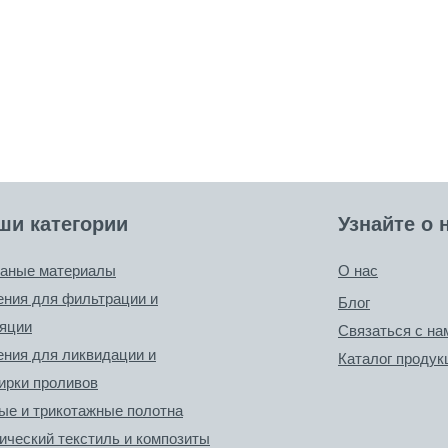
ши категории
Узнайте о 
каные материалы
О нас
ния для фильтрации и
Блог
яции
Связаться с на
ния для ликвидации и
Каталог продук
ирки проливов
ые и трикотажные полотна
ический текстиль и композиты