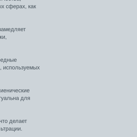
х сферах, как
 замедляет
ки,
редные
, используемых
гиенические
туальна для
что делает
ьтрации.