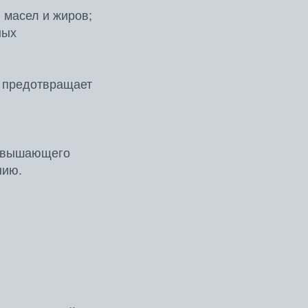
 масел и жиров;
ных
и предотвращает
повышающего
нию.