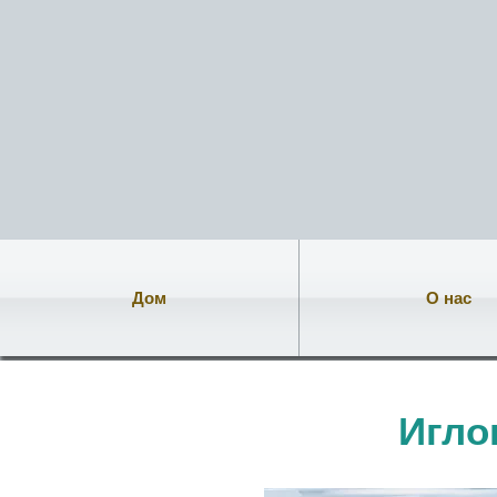
Дом
О нас
Игло