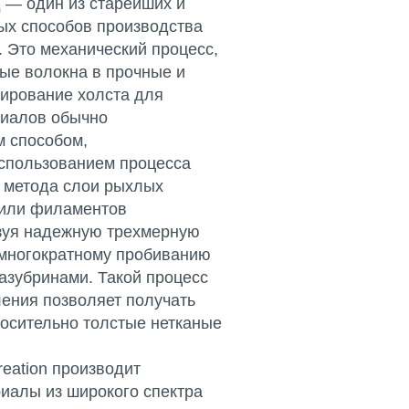
 — один из старейших и
х способов производства
 Это механический процесс,
е волокна в прочные и
мирование холста для
риалов обычно
м способом,
спользованием процесса
о метода слои рыхлых
 или филаментов
зуя надежную трехмерную
 многократному пробиванию
азубринами. Такой процесс
ления позволяет получать
носительно толстые нетканые
reation производит
иалы из широкого спектра