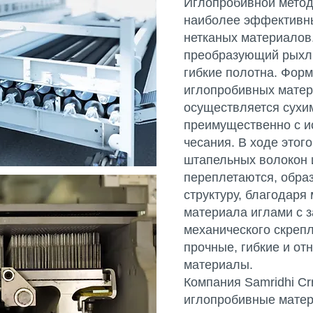
Иглопробивной метод
наиболее эффективны
нетканых материалов.
преобразующий рыхлы
гибкие полотна. Фор
иглопробивных мате
осуществляется сухи
преимущественно с и
чесания. В ходе этог
штапельных волокон
переплетаются, обра
структуру, благодаря
материала иглами с з
механического скреп
прочные, гибкие и от
материалы.
Компания Samridhi Cr
иглопробивные матер