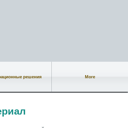
рационные решения
More
ериал