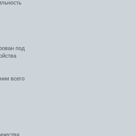
ильность
рован под
войства
нии всего
ичества,