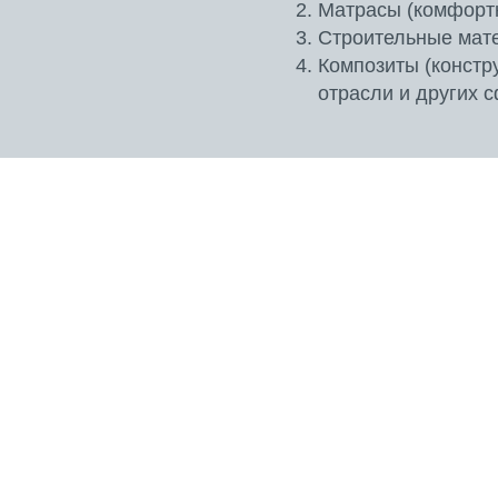
Матрасы (комфортн
Строительные мате
Композиты (констр
отрасли и других 