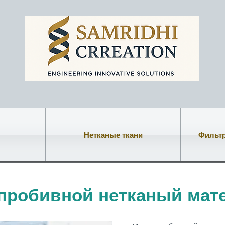
Нетканые ткани
Фильт
пробивной нетканый мат