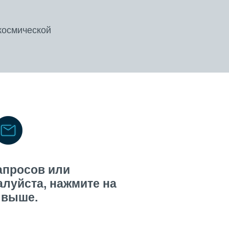
космической
апросов или
алуйста, нажмите на
 выше.