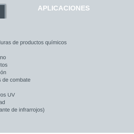
APLICACIONES
duras de productos químicos
ano
tos
lón
es de combate
yos UV
ad
nte de infrarrojos)