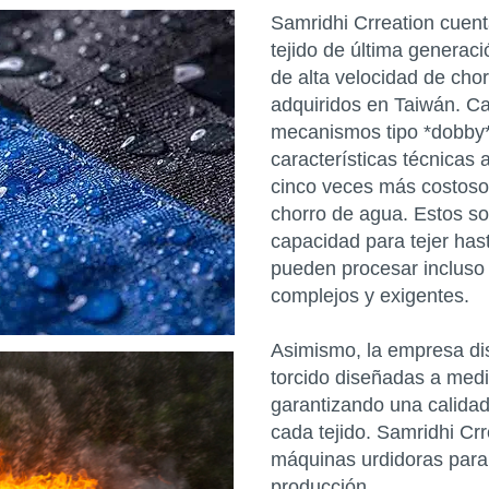
Samridhi Crreation cuent
tejido de última generac
de alta velocidad de chor
adquiridos en Taiwán. Ca
mecanismos tipo *dobby*
características técnicas
cinco veces más costosos
chorro de agua. Estos sof
capacidad para tejer ha
pueden procesar incluso 
complejos y exigentes.
Asimismo, la empresa d
torcido diseñadas a medid
garantizando una calidad
cada tejido. Samridhi Cr
máquinas urdidoras para
producción.