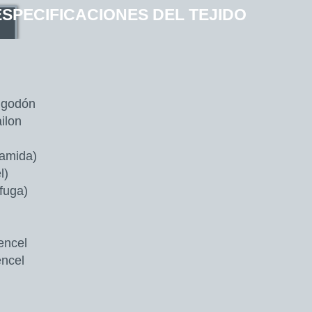
ESPECIFICACIONES DEL TEJIDO
algodón
ilon
ramida)
l)
ífuga)
encel
encel