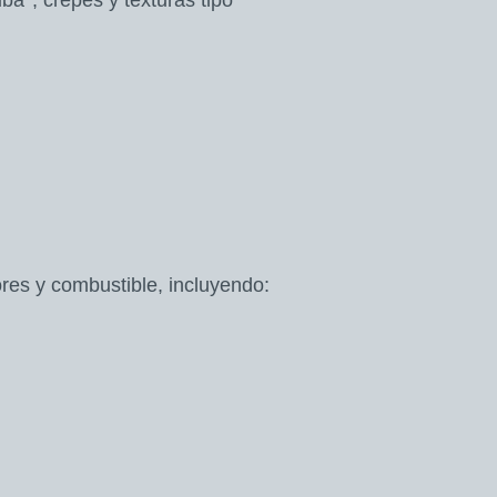
uba*, crepés y texturas tipo
ores y combustible, incluyendo: