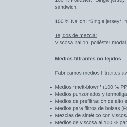
100 % Poliéster: *Single jersey*
sándwich.
100 % Nailon: *Single jersey*, *
Tejidos de mezcla:
Viscosa-nailon, poliéster-modal 
Medios filtrantes no tejidos
Fabricamos medios filtrantes av
Medios *melt-blown* (100 % P
Medios punzonados y termolig
Medios de prefiltración de alt
Medios para filtros de bolsas (
Mezclas de sintético con viscosa
Medios de viscosa al 100 % para