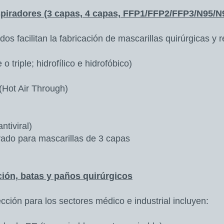
espiradores (3 capas, 4 capas, FFP1/FFP2/FFP3/N95/N
os facilitan la fabricación de mascarillas quirúrgicas y 
 triple; hidrofílico e hidrofóbico)
 (Hot Air Through)
tiviral)
ivado para mascarillas de 3 capas
ción, batas y paños quirúrgicos
cción para los sectores médico e industrial incluyen: