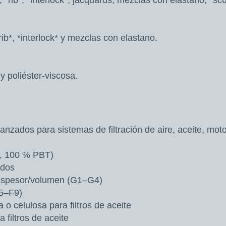
, *rib*, *interlock*, jacquards, mezclas con elastano, *sc
rib*, *interlock* y mezclas con elastano.
y poliéster-viscosa.
anzados para sistemas de filtración de aire, aceite, mot
P, 100 % PBT)
ados
o espesor/volumen (G1–G4)
F5–F9)
 o celulosa para filtros de aceite
 filtros de aceite