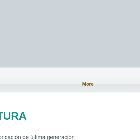
More
jidas y de punto
More
TURA
bricación de última generación