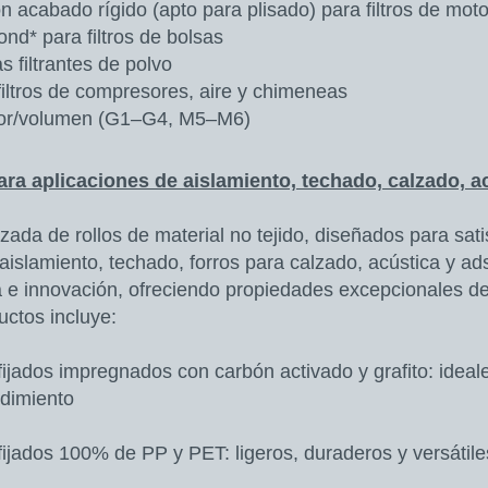
n acabado rígido (apto para plisado) para filtros de moto
nd* para filtros de bolsas
 filtrantes de polvo
iltros de compresores, aire y chimeneas
esor/volumen (G1–G4, M5–M6)
para aplicaciones de aislamiento, techado, calzado, a
da de rollos de material no tejido, diseñados para sati
aislamiento, techado, forros para calzado, acústica y ad
a e innovación, ofreciendo propiedades excepcionales de 
ctos incluye:
jados impregnados con carbón activado y grafito: ideal
ndimiento
jados 100% de PP y PET: ligeros, duraderos y versátiles